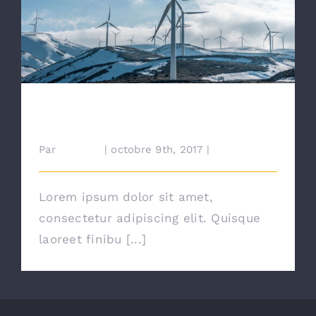
Are There Other Affordable Options?
Are There Other Affordable
Options?
Par
cdairien
|
octobre 9th, 2017
|
News
Lorem ipsum dolor sit amet,
consectetur adipiscing elit. Quisque
laoreet finibu [...]