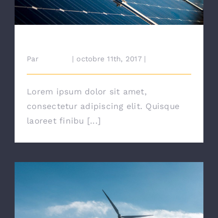
Extranet
Solar Panels On A Small Budget
Par
cdairien
|
octobre 11th, 2017
|
News
Lorem ipsum dolor sit amet,
consectetur adipiscing elit. Quisque
laoreet finibu [...]