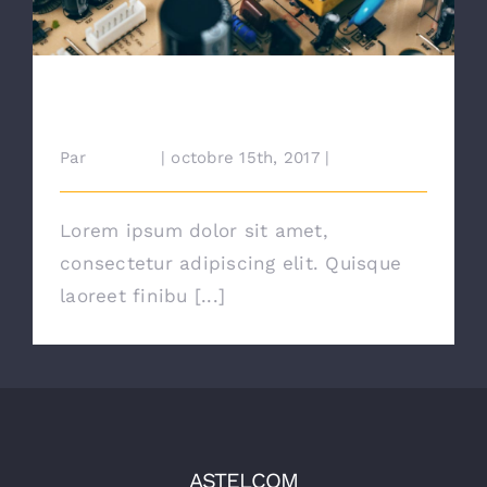
Extranet
Troubleshoot Electrical
Equipment
Par
cdairien
|
octobre 15th, 2017
|
News
Lorem ipsum dolor sit amet,
consectetur adipiscing elit. Quisque
laoreet finibu [...]
ASTELCOM