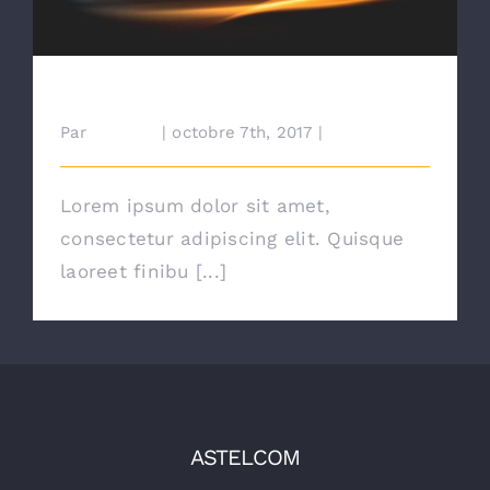
Extranet
Major Energy Saving Tips & Tricks
Par
cdairien
|
octobre 7th, 2017
|
News
Lorem ipsum dolor sit amet,
consectetur adipiscing elit. Quisque
laoreet finibu [...]
ASTELCOM