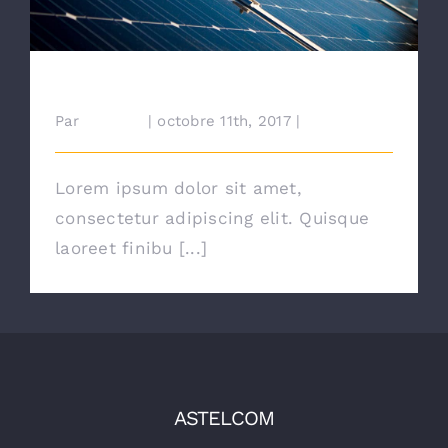
Extranet
Solar Panels On A Small Budget
Par
cdairien
|
octobre 11th, 2017
|
News
Lorem ipsum dolor sit amet,
consectetur adipiscing elit. Quisque
laoreet finibu [...]
ASTELCOM